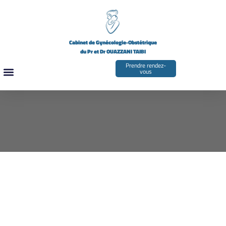
Cabinet de Gynécologie-Obstétrique
du Pr et Dr OUAZZANI TAIBI
Prendre rendez-
vous
LES GYNÉCOLOGUES