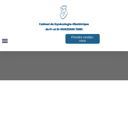
Cabinet de Gynécologie-Obstétrique
du Pr et Dr OUAZZANI TAIBI
Prendre rendez-
vous
LES GYNÉCOLOGUES