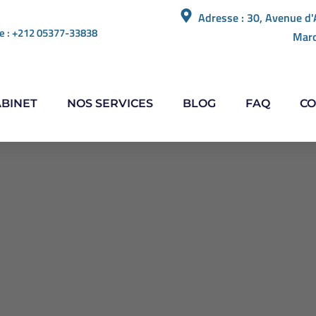
Adresse : 30, Avenue d'
e : +212 05377-33838
Mar
ABINET
NOS SERVICES
BLOG
FAQ
CO