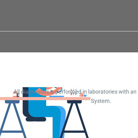
All diagnostics is performed in laboratories with a
System.