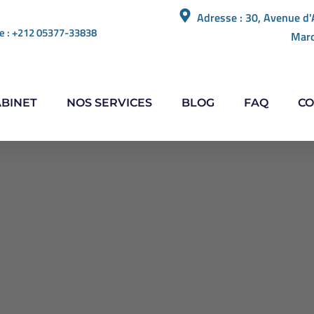
Adresse : 30, Avenue d'
e : +212 05377-33838
Mar
ABINET
NOS SERVICES
BLOG
FAQ
CO