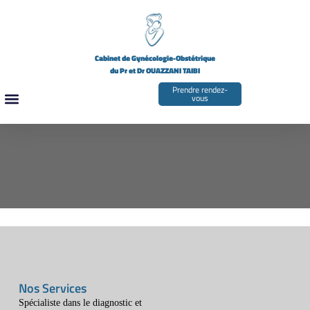
Cabinet de Gynécologie-Obstétrique
du Pr et Dr OUAZZANI TAIBI
Prendre rendez-
vous
LES GYNÉCOLOGUES
Nos Services
Spécialiste dans le diagnostic et