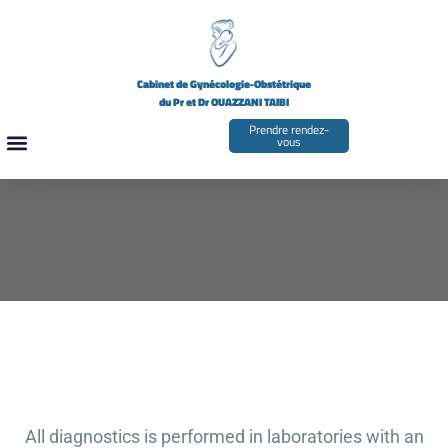
Cabinet de Gynécologie-Obstétrique
du Pr et Dr OUAZZANI TAIBI
Prendre rendez-
vous
LES GYNÉCOLOGUES
All diagnostics is performed in laboratories with an