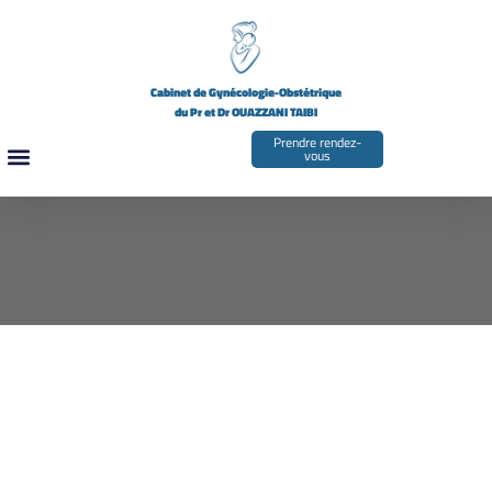
Cabinet de Gynécologie-Obstétrique
du Pr et Dr OUAZZANI TAIBI
Prendre rendez-
vous
LES GYNÉCOLOGUES